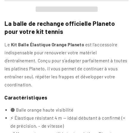
Planeto
Planeto
|
|
Rechange
Rechange
Tennis
Tennis
La balle de rechange officielle Planeto
Élastique
Élastique
pour votre kit tennis
4m
4m
—
—
Le
Kit Balle Élastique Orange Planeto
est l’accessoire
Débutant
Débutant
indispensable pour renouveler votre matériel
à
à
Confirmé
Confirmé
d’entraînement. Conçu pour s’adapter parfaitement à toutes
les platines Planeto, il vous permet de continuer à vous
entraîner seul, répéter les frappes et développer votre
coordination.
Caractéristiques
🟠 Balle orange haute visibilité
⚡ Élastique résistant 4 m — idéal débutant à confirmé (+
de précision, - de vitesse)