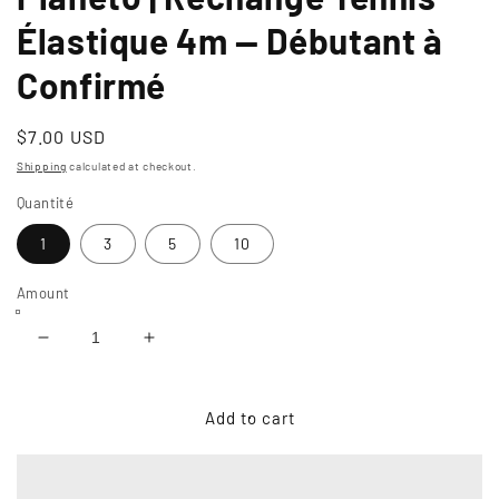
Élastique 4m — Débutant à
Confirmé
Usual
$7.00 USD
price
Shipping
calculated at checkout.
Quantité
1
3
5
10
Amount
Reduce
Increase
quantity
quantity
of
of
Kit
Kit
Add to cart
Balle
Balle
Élastique
Élastique
Orange
Orange