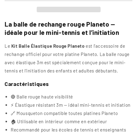
Planeto
Planeto
|
|
Rechange
Rechange
Tennis
Tennis
La balle de rechange rouge Planeto —
Élastique
Élastique
idéale pour le mini-tennis et l’initiation
3m
3m
—
—
Le
Kit Balle Élastique Rouge Planeto
est l’accessoire de
Mini-
Mini-
rechange officiel pour votre platine Planeto. La balle rouge
Tennis
Tennis
&amp;
&amp;
avec élastique 3m est spécialement conçue pour le mini-
Initiation
Initiation
tennis et l’initiation des enfants et adultes débutants.
Caractéristiques
🔴 Balle rouge haute visibilité
⚡ Élastique résistant 3m — idéal mini-tennis et initiation
🔗 Mousqueton compatible toutes platines Planeto
🏠 Utilisable en intérieur comme en extérieur
Recommandé pour les écoles de tennis et enseignants