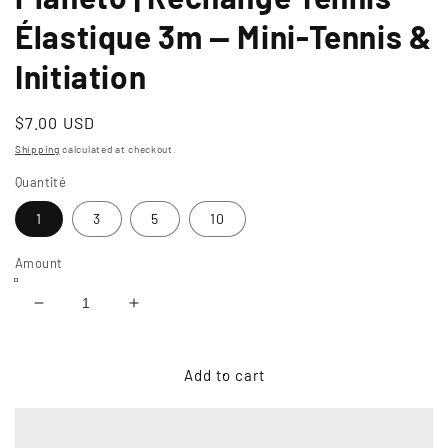
Élastique 3m — Mini-Tennis &
Initiation
Usual
$7.00 USD
price
Shipping
calculated at checkout.
Quantité
1
3
5
10
Amount
Reduce
Increase
quantity
quantity
of
of
Kit
Kit
Add to cart
Balle
Balle
Élastique
Élastique
Rouge
Rouge